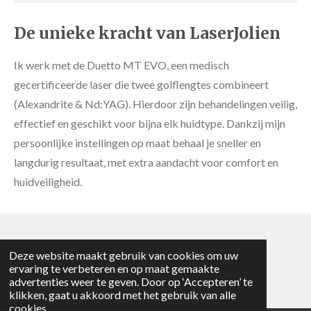
De unieke kracht van LaserJolien
Ik werk met de Duetto MT EVO, een medisch
gecertificeerde laser die twee golflengtes combineert
(Alexandrite & Nd:YAG). Hierdoor zijn behandelingen veilig,
effectief en geschikt voor bijna elk huidtype. Dankzij mijn
persoonlijke instellingen op maat behaal je sneller en
langdurig resultaat, met extra aandacht voor comfort en
huidveiligheid.
© 2025 - 2026 LaserJolien
Deze website maakt gebruik van cookies om uw
ervaring te verbeteren en op maat gemaakte
Powered by
JouwWeb
advertenties weer te geven. Door op ‘Accepteren’ te
klikken, gaat u akkoord met het gebruik van alle
cookies.